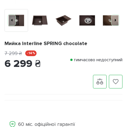
Мийка Interline SPRING chocolate
7 299
₴
- 14%
тимчасово недоступний
6 299
₴
60 міс. офіційної гарантії