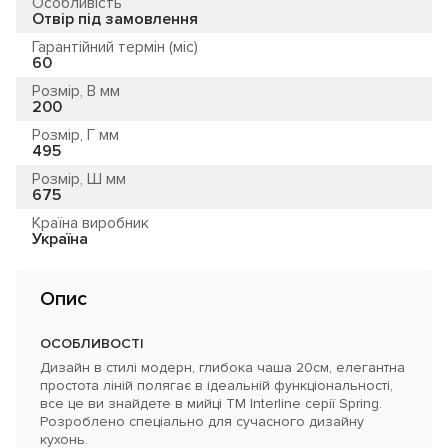
Особливість
Отвір під замовлення
Гарантійний термін (міс)
60
Розмір, В мм
200
Розмір, Г мм
495
Розмір, Ш мм
675
Країна виробник
Україна
Опис
ОСОБЛИВОСТІ
Дизайн в стилі модерн, глибока чаша 20см, елегантна
простота ліній полягає в ідеальній функціональності,
все це ви знайдете в мийці ТМ Interline серії Spring.
Розроблено спеціально для сучасного дизайну
кухонь.