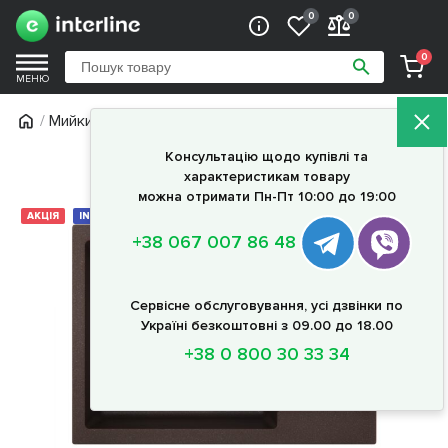
0
0
0
МЕНЮ
/
Мийки
/ Мийка Interline SPRING chocolate
Характеристики
Опис
Акції
Документи
Консультацію щодо купівлі та
характеристикам товару
можна отримати Пн-Пт 10:00 до 19:00
АКЦІЯ
INTERLINE COLLECTION
САЛОН
+38 067 007 86 48
Сервісне обслуговування, усі дзвінки по
Україні безкоштовні з 09.00 до 18.00
+38 0 800 30 33 34