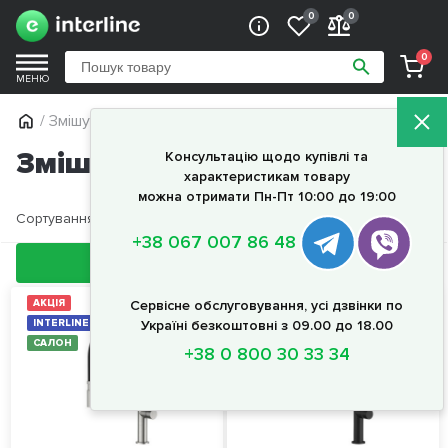
0
0
0
МЕНЮ
/ Змішувачі
Змішувачі
Консультацію щодо купівлі та
характеристикам товару
можна отримати Пн-Пт 10:00 до 19:00
Сортування
За замовчуванням
+38 067 007 86 48
Фільтри
АКЦІЯ
Сервісне обслуговування, усі дзвінки по
АКЦІЯ
INTERLINE COLLECTION
Україні безкоштовні з 09.00 до 18.00
INTERLINE COLLECTION
САЛОН
САЛОН
+38 0 800 30 33 34