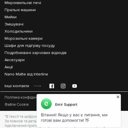
Мікрохвильові печі
Пральні машини
Мийки
Змішувачі
Холодильники
Морозильні камери
Шафи для підігріву посуду
Подрібнювачі харчових відходів
Аксесуари
Акції
Nano Matte від Interline
Інші контакти
Політика конфіденційності
Файли Cookie
*В тексті та цифрових позначеннях можуть бути допущені помилки.
За повною та детальною інформацією щодо вбудовування та
підключення приладу звертайтеся до керівництва користувача та в