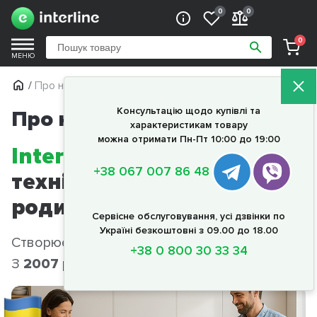
0
0
0
МЕНЮ
/
Про нас
Консультацію щодо купівлі та
Про нас
характеристикам товару
можна отримати Пн-Пт 10:00 до 19:00
Interline
— сучасна
+38 067 007 86 48
техніка для українських
родин
Сервісне обслуговування, усі дзвінки по
Україні безкоштовні з 09.00 до 18.00
Створюємо техніку, яка надихає.
+38 0 800 30 33 34
З
2007
року в кожному домі України.