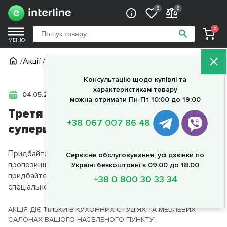
0
0
0
МЕНЮ
/
Акції
/
Третя одиниця техніки за суперціною
Консультацію щодо купівлі та
характеристикам товару
04.05.2026 - 31.05.2026
можна отримати Пн-Пт 10:00 до 19:00
Третя одиниця техніки за
+38 067 007 86 48
суперціною
Придбайте комплект: Духова шафа (на вибір з акційної
Сервісне обслуговування, усі дзвінки по
пропозиції) + Поверхня (на вибір з акційної пропозиції) та
Україні безкоштовні з 09.00 до 18.00
придбайте 3-ю одиницю на вибір з акційної пропозиції за
+38 0 800 30 33 34
спеціальною ціною!
АКЦІЯ ДІЄ ТІЛЬКИ В КУХОННИХ СТУДІЯХ ТА МЕБЛЕВИХ
САЛОНАХ ВАШОГО НАСЕЛЕНОГО ПУНКТУ!