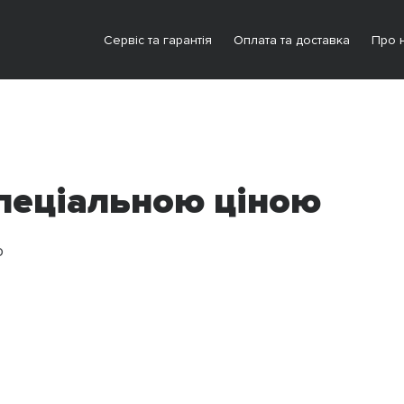
Сервіс та гарантія
Оплата та доставка
Про 
 спеціальною ціною
ю