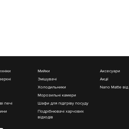
ехніки
Мийки
Аксесуари
верхні
Змішувачі
Акції
Холодильники
Nano Matte від 
Морозильні камери
і печі
Шафи для підігріву посуду
шини
Подрібнювачі харчових
відходів